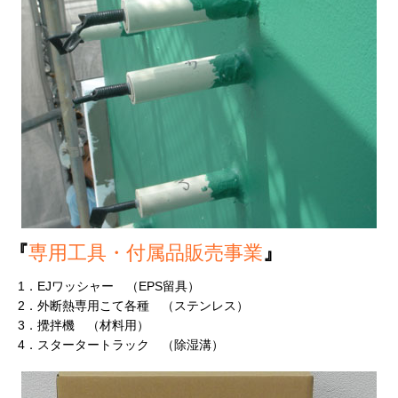
『
専用工具・付属品販売事業
』
1．EJワッシャー （EPS留具）
2．外断熱専用こて各種 （ステンレス）
3．攪拌機 （材料用）
4．スタータートラック （除湿溝）