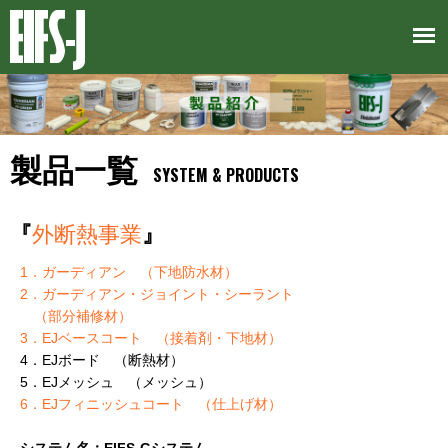
製品一覧
SYSTEM & PRODUCTS
『
外断熱事業
』
1．ガーディアン （下地防水材）
2．ガーディアン・ジョイント・シーラント
（部分補修材）
3．EJベースコート （接着剤・下地材）
4．EJボード （断熱材）
5．EJメッシュ （メッシュ）
6．EJフィニッシュコート （仕上げ材）